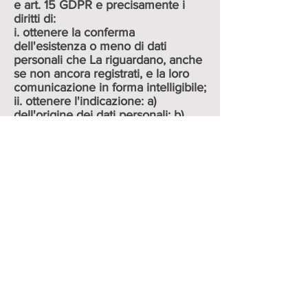
e art. 15 GDPR e precisamente i
diritti di:
i. ottenere la conferma
dell'esistenza o meno di dati
personali che La riguardano, anche
se non ancora registrati, e la loro
comunicazione in forma intelligibile;
ii. ottenere l'indicazione: a)
dell'origine dei dati personali; b)
delle finalità e modalità del
trattamento; c) della logica applicata
in caso di trattamento effettuato
con l'ausilio di strumenti elettronici;
d) degli estremi identificativi del
titolare, dei responsabili e del
rappresentante designato ai sensi
dell'art. 5, comma 2 Codice Privacy
e art. 3, comma 1, GDPR; e) dei
soggetti o delle categorie di
soggetti ai quali i dati personali
possono essere comunicati o che
possono venirne a conoscenza in
qualità di rappresentante designato